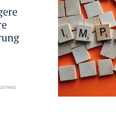
gere
re
rung
usiness