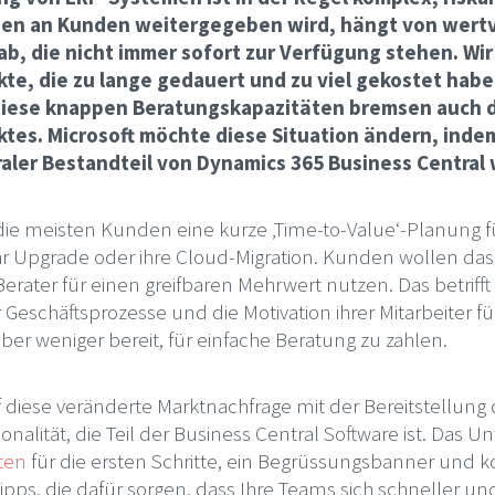
ssen an Kunden weitergegeben wird, hängt von wert
b, die nicht immer sofort zur Verfügung stehen. Wir
ekte, die zu lange gedauert und zu viel gekostet habe
 Diese knappen Beratungskapazitäten bremsen auch d
tes. Microsoft möchte diese Situation ändern, inde
aler Bestandteil von Dynamics 365 Business Central
ie meisten Kunden eine kurze ‚Time-to-Value‘-Planung f
r Upgrade oder ihre Cloud-Migration. Kunden wollen das
erater für einen greifbaren Mehrwert nutzen. Das betrifft z
 Geschäftsprozesse und die Motivation ihrer Mitarbeiter 
 aber weniger bereit, für einfache Beratung zu zahlen.
uf diese veränderte Marktnachfrage mit der Bereitstellun
nalität, die Teil der Business Central Software ist. Das
ten
für die ersten Schritte, ein Begrüssungsbanner und 
ipps, die dafür sorgen, dass Ihre Teams sich schneller u