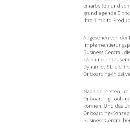
einarbeiten und schn
grundlegende Einric
Ihre ‚Time-to-Produc
Abgesehen von der M
Implementierungsproz
Business Central, d
zweihunderttausen
Dynamics SL, die ihr
Onboarding-Initiati
Nach der ersten Frei
Onboarding-Tools un
können. Und das Un
Onboarding-Konzept
Business Central ber