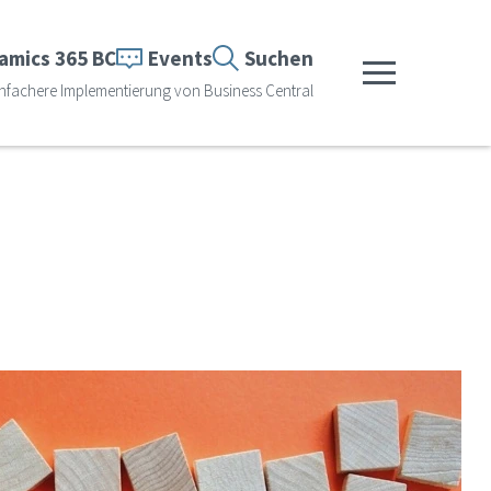
amics 365 BC
Events
Suchen
Menü anzeigen
infachere Implementierung von Business Central