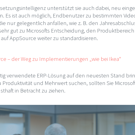
setzungsintelligenz unterstützt sie auch dabei, neu einges
en. Es ist auch möglich, Endbenutzer zu bestimmten Video
die nur gelegentlich anfallen, wie z. B. den Jahresabschl
h sehr gut zu Microsofts Entscheidung, den Produktbereich 
 auf AppSource weiter zu standardisieren.
rce – der Weg zu Implementierungen „wie bei Ikea“
eitig verwendete ERP-Lösung auf den neuesten Stand br
 Produktivität und Mehrwert suchen, sollten Sie Microso
sthaft in Betracht zu ziehen.