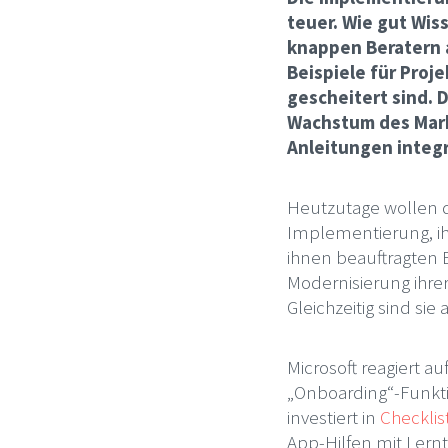
teuer. Wie gut Wi
knappen Beratern a
Beispiele für Proj
gescheitert sind.
Wachstum des Mark
Anleitungen integr
Heutzutage wollen d
Implementierung, ih
ihnen beauftragten B
Modernisierung ihrer
Gleichzeitig sind sie
Microsoft reagiert a
„Onboarding“-Funktio
investiert in
Checklis
App-Hilfen mit Lernt