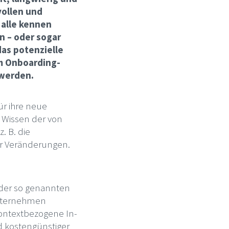
vollen und
 alle kennen
n – oder sogar
as potenzielle
m Onboarding-
 werden.
ür ihre neue
 Wissen der von
. B. die
für Veränderungen.
g der so genannten
 Unternehmen
kontextbezogene In-
nd kostengünstiger