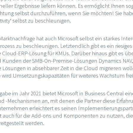
eller Ergebnisse liefern können. Es ermöglicht Ihnen sog
htung selbst durchzuführen, wenn Sie möchten! Sie habe
tivity‘ selbst zu beschleunigen.
arktnachfrage hat auch Microsoft selbst ein starkes Inte
ess zu beschleunigen. Letztendlich gibt es ein riesiges 
ie Cloud-ERP-Lösung für KMUs. Darüber hinaus gibt es üb
d Kunden der SMB-On-Premise-Lösungen Dynamics NAV,
e Lösungen in absehbarer Zeit in die Cloud migrieren woll
ve wird Umsetzungskapazitäten für weiteres Wachstum fre
gabe im Jahr 2021 bietet Microsoft in Business Central ei
d -Mechanismen an, mit denen die Partner diese Erfahru
ternehmen erleichtert es seinen Implementierungspart
 auch für die Add-ons und Komponenten zu nutzen, die 
eitgestellt werden.