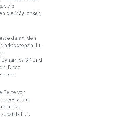
ar, die
n die Möglichkeit,
resse daran, den
Marktpotenzial für
er
 Dynamics GP und
en. Diese
isetzen.
ne Reihe von
ng gestalten
nern, das
zusätzlich zu