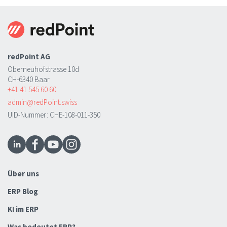
redPoint AG
Oberneuhofstrasse 10d
CH-6340 Baar
+41 41 545 60 60
admin@redPoint.swiss
UID-Nummer: CHE-108-011-350
Über uns
ERP Blog
KI im ERP
Was bedeutet ERP?