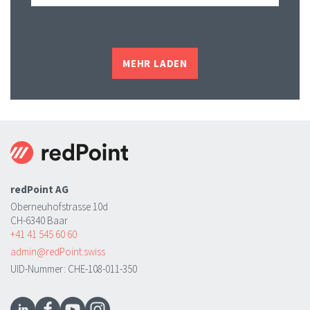
MEHR LADEN
redPoint AG
Oberneuhofstrasse 10d
CH-6340 Baar
+41 41 545 60 60
admin@redPoint.swiss
UID-Nummer: CHE-108-011-350