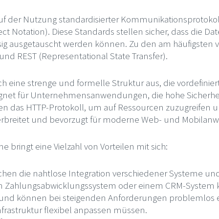
auf der Nutzung standardisierter Kommunikationsprotoko
t Notation). Diese Standards stellen sicher, dass die 
sig ausgetauscht werden können. Zu den am häufigsten 
und REST (Representational State Transfer).
h eine strenge und formelle Struktur aus, die vordefini
eeignet für Unternehmensanwendungen, die hohe Sicherh
en das HTTP-Protokoll, um auf Ressourcen zuzugreifen un
 verbreitet und bevorzugt für moderne Web- und Mobila
 bringt eine Vielzahl von Vorteilen mit sich:
ichen die nahtlose Integration verschiedener Systeme 
nem Zahlungsabwicklungssystem oder einem CRM-System
ar und können bei steigenden Anforderungen problemlos er
frastruktur flexibel anpassen müssen.