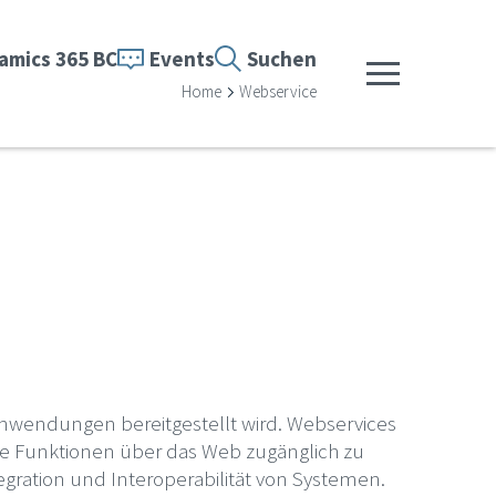
amics 365 BC
Events
Suchen
Menü anzeigen
Home
Webservice
e Anwendungen bereitgestellt wird. Webservices
ie Funktionen über das Web zugänglich zu
egration und Interoperabilität von Systemen.