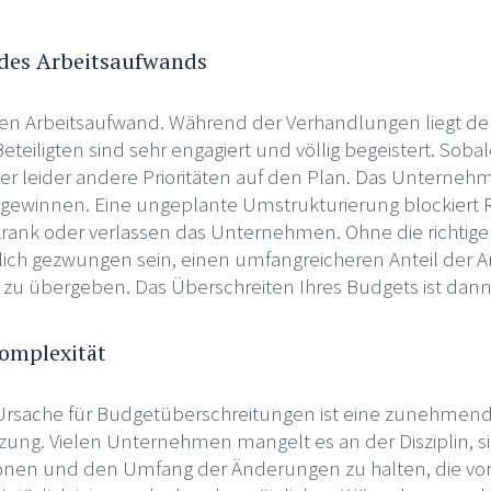
 des Arbeitsaufwands
r den Arbeitsaufwand. Während der Verhandlungen liegt d
eteiligten sind sehr engagiert und völlig begeistert. Soba
r leider andere Prioritäten auf den Plan. Das Unternehm
ewinnen. Eine ungeplante Umstrukturierung blockiert R
krank oder verlassen das Unternehmen. Ohne die richti
lich gezwungen sein, einen umfangreicheren Anteil der Ar
u übergeben. Das Überschreiten Ihres Budgets ist dann 
omplexität
e Ursache für Budgetüberschreitungen ist eine zunehmen
ng. Vielen Unternehmen mangelt es an der Disziplin, si
onen und den Umfang der Änderungen zu halten, die vor