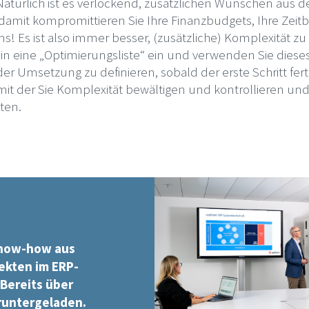
Natürlich ist es verlockend, zusätzlichen Wünschen au
amit kompromittieren Sie Ihre Finanzbudgets, Ihre Zeit
ms! Es ist also immer besser, (zusätzliche) Komplexität z
n in eine „Optimierungsliste“ ein und verwenden Sie die
er Umsetzung zu definieren, sobald der erste Schritt fertigg
 mit der Sie Komplexität bewältigen und kontrollieren und
ten.
now-how aus
ekten im ERP-
Bereits über
runtergeladen.