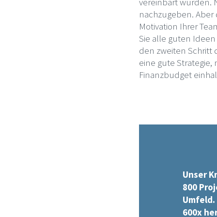
vereinbart wurden. 
nachzugeben. Aber d
Motivation Ihrer Tea
Sie alle guten Idee
den zweiten Schritt d
eine gute Strategie,
Finanzbudget einhal
Unser K
800 Proj
Umfeld. 
600x he