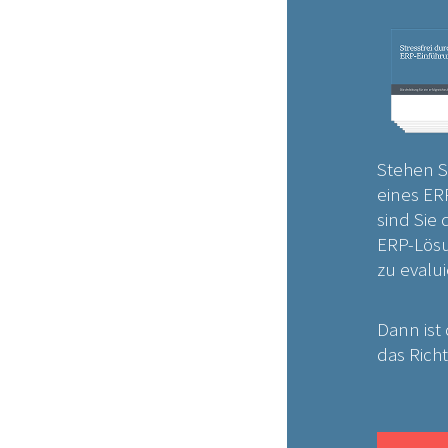
Stehen S
eines ER
sind Sie 
ERP-Lösu
zu evalu
Dann ist 
das Richt