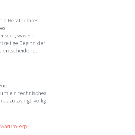
die Berater Ihres
ves
r sind, was Sie
htzeitige Beginn der
ts entscheidend.
euer
 um ein technisches
 dazu zwingt, völlig
g/warum-erp-