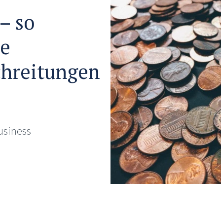
– so
ie
hreitungen
usiness