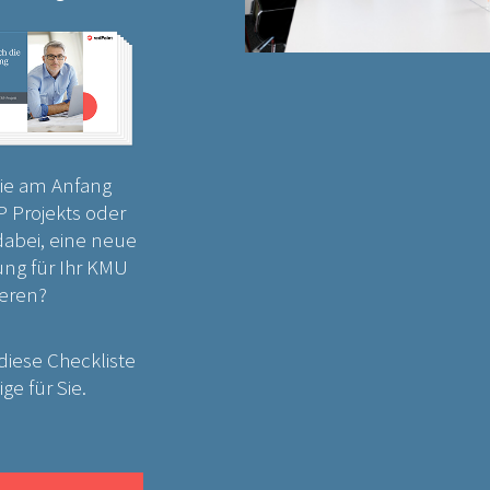
ie am Anfang
P Projekts oder
dabei, eine neue
ng für Ihr KMU
ieren?
diese Checkliste
ige für Sie.