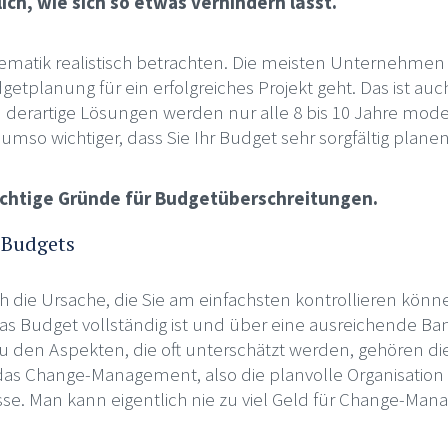
ich, wie sich so etwas verhindern lässt.
lematik realistisch betrachten. Die meisten Unternehmen 
tplanung für ein erfolgreiches Projekt geht. Das ist auc
derartige Lösungen werden nur alle 8 bis 10 Jahre modern
umso wichtiger, dass Sie Ihr Budget sehr sorgfältig planen
wichtige Gründe für Budgetüberschreitungen.
 Budgets
ch die Ursache, die Sie am einfachsten kontrollieren könn
das Budget vollständig ist und über eine ausreichende Ba
 Zu den Aspekten, die oft unterschätzt werden, gehören d
s Change-Management, also die planvolle Organisation
e. Man kann eigentlich nie zu viel Geld für Change-Ma