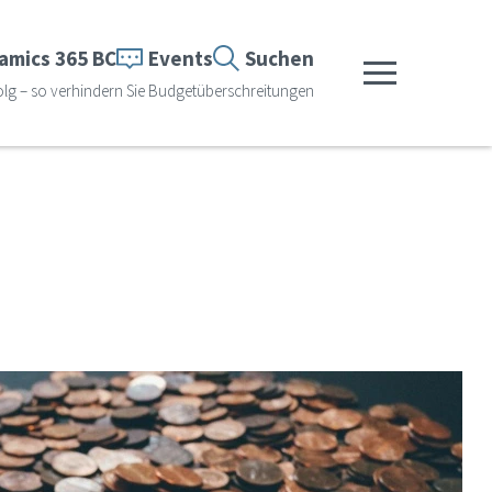
amics 365 BC
Events
Suchen
Menü anzeigen
lg – so verhindern Sie Budgetüberschreitungen