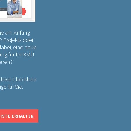
ie am Anfang
P Projekts oder
dabei, eine neue
ng für Ihr KMU
ieren?
diese Checkliste
ige für Sie.
ISTE ERHALTEN