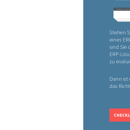
Stehen S
eines ER
sind Sie 
ERP-Lösu
zu evalu
Dann ist 
das Richt
CHECKL