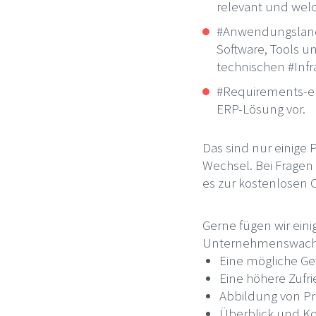
relevant und wel
#Anwendungslands
Software, Tools u
technischen #Infr
#Requirements-eng
ERP-Lösung vor.
Das sind nur einige
Wechsel. Bei Fragen 
es zur kostenlosen C
Gerne fügen wir eini
Unternehmenswachs
Eine mögliche Ge
Eine höhere Zufr
Abbildung von P
Überblick und Kon