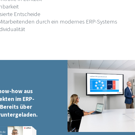
nbarkeit
sierte Entscheide
 Mitarbeitenden durch ein modernes ERP-Systems
dividualität
now-how aus
ekten im ERP-
Bereits über
runtergeladen.