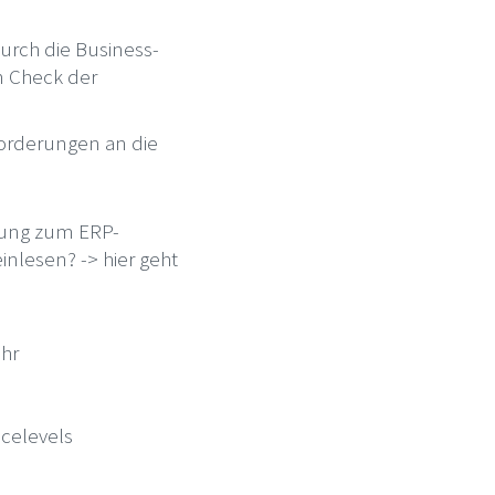
urch die Business-
in Check der
forderungen an die
dung zum ERP-
inlesen? -> hier geht
Ihr
icelevels