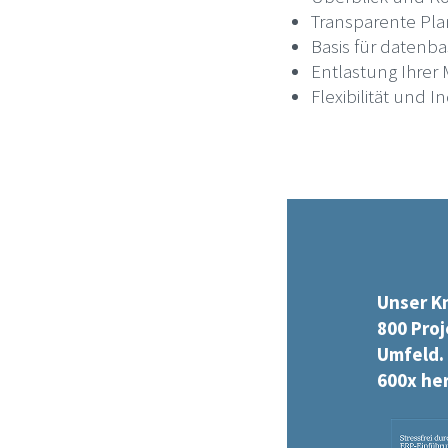
Transparente Pla
Basis für datenba
Entlastung Ihrer
Flexibilität und In
Unser K
800 Proj
Umfeld. 
600x he