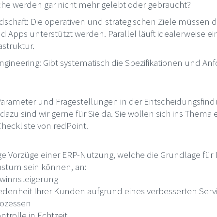
che werden gar nicht mehr gelebt oder gebraucht?
chaft: Die operativen und strategischen Ziele müssen d
nd Apps unterstützt werden. Parallel läuft idealerweise e
astruktur.
ineering: Gibt systematisch die Spezifikationen und An
 Parameter und Fragestellungen in der Entscheidungsfin
dazu sind wir gerne für Sie da. Sie wollen sich ins Thema e
heckliste von redPoint.
ge Vorzüge einer ERP-Nutzung, welche die Grundlage für 
tum sein können, an:
winnsteigerung
iedenheit Ihrer Kunden aufgrund eines verbesserten Serv
rozessen
trolle in Echtzeit