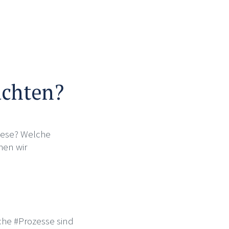
achten?
iese? Welche
hen wir
che #Prozesse sind