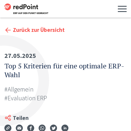
Menü 
Zurück zur Übersicht
27.05.2025
Top 5 Kriterien für eine optimale ERP-
Wahl
#Allgemein
#Evaluation ERP
Teilen
Via Mail teilen
Auf Facebook teilen
Auf WhatsApp teilen
Auf Twitter teilen
Auf LinkedIn teilen