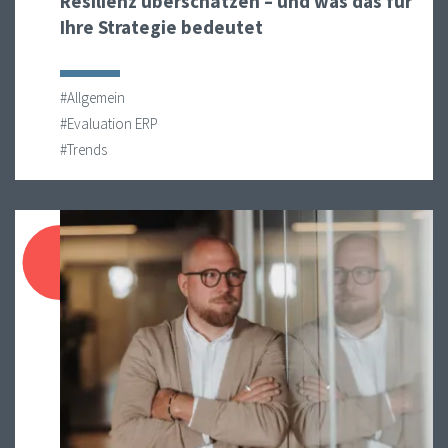
Resilienz überschätzen – und was das für
Ihre Strategie bedeutet
#Allgemein
#Evaluation ERP
#Trends