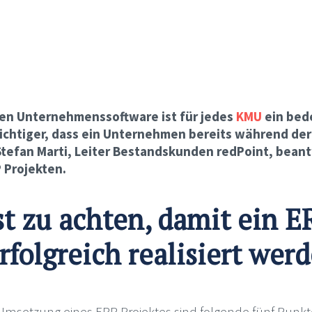
uen Unternehmenssoftware ist für jedes
KMU
ein bed
ichtiger, dass ein Unternehmen bereits während de
Stefan Marti, Leiter Bestandskunden redPoint, bean
 Projekten.
st zu achten, damit ein E
rfolgreich realisiert wer
 Umsetzung eines ERP Projektes sind folgende fünf Punkte