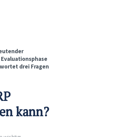
eutender
r Evaluationsphase
twortet drei Fragen
RP
den kann?
 wichtig: