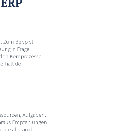
n ERP
d. Zum Beispiel
ösung in Frage
erden Kernprozesse
 erhält der
essourcen, Aufgaben,
d daraus Empfehlungen
nde alles in der