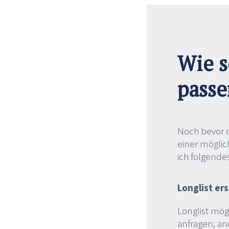
Wie s
passe
Noch bevor d
einer mögli
ich folgende
Longlist ers
Longlist mög
anfragen, a