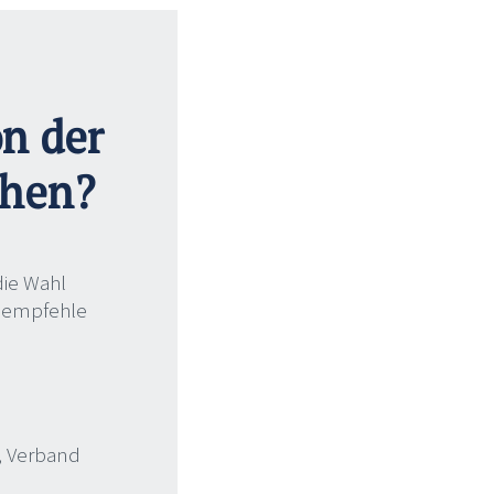
on der
ehen?
die Wahl
r empfehle
, Verband