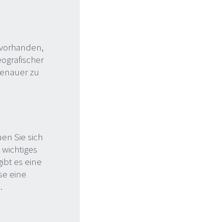
g vorhanden,
ografischer
 genauer zu
en Sie sich
 wichtiges
ibt es eine
se eine
.