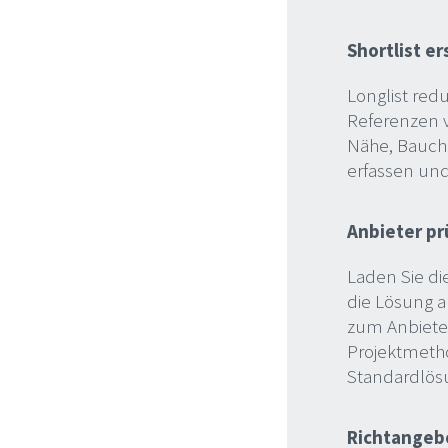
Shortlist er
Longlist red
Referenzen v
Nähe, Bauchge
erfassen und
Anbieter p
Laden Sie di
die Lösung a
zum Anbieter
Projektmetho
Standardlös
Richtangeb