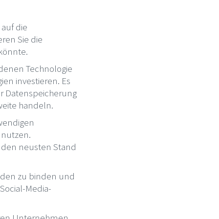
 auf die
eren Sie die
 könnte.
in denen Technologie
ien investieren. Es
ur Datenspeicherung
weite handeln.
twendigen
 nutzen.
f den neusten Stand
nden zu binden und
Social-Media-
deren Unternehmen