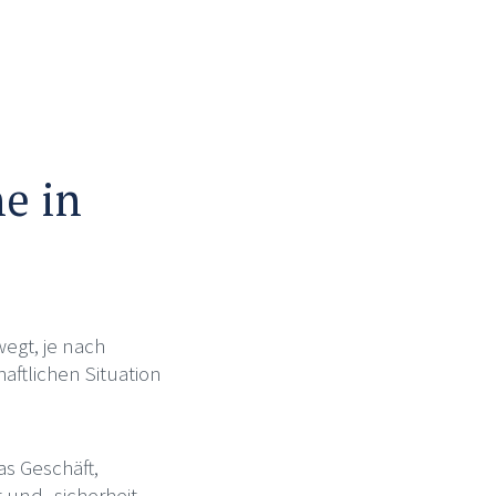
e in
egt, je nach
ftlichen Situation
s Geschäft,
 und -sicherheit