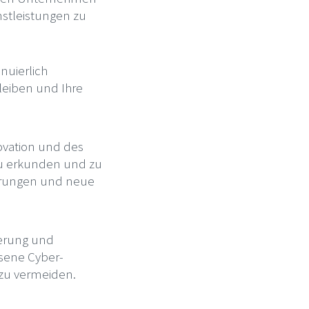
stleistungen zu
inuierlich
leiben und Ihre
novation und des
zu erkunden und zu
derungen und neue
sierung und
ssene Cyber-
 zu vermeiden.