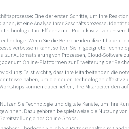
häftsprozesse: Eine der ersten Schritte, um Ihre Reaktion
 planen, ist eine Analyse Ihrer Geschäftsprozesse. Identifizi
n Technologie Ihre Effizienz und Produktivität verbessern
 Technologie: Wenn Sie die Bereiche identifiziert haben, 
zesse verbessern kann, sollten Sie in geeignete Technolog
ls zur Automatisierung von Prozessen, Cloud-Software z
g oder um Online-Plattformen zur Erweiterung der Reich
icklung: Es ist wichtig, dass Ihre Mitarbeitenden die no
enntnisse haben, um die neuen Technologien effektiv zu
orkshops können dabei helfen, Ihre Mitarbeitenden au
utzen Sie Technologie und digitale Kanäle, um Ihre Ku
ewinnen. Dazu gehören beispielsweise die Nutzung von 
Bereitstellung eines Online-Shops.
eingehen: Überlegen Sie, ob Sie Partnerschaften mit an