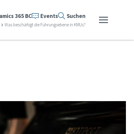
amics 365 BC
Events
Suchen
Menü anzeigen
Was beschäftigt die Führungsebene in KMUs?