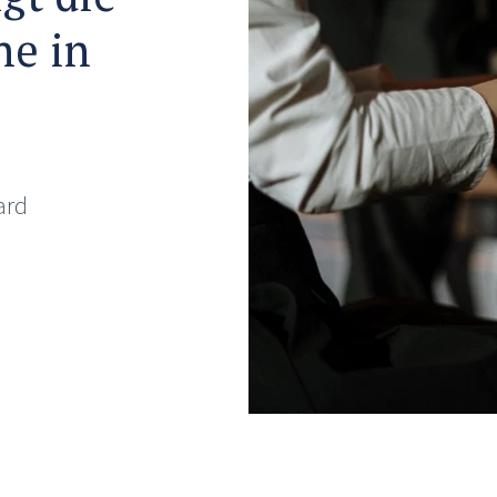
ne in
ard