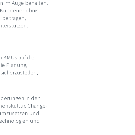
en im Auge behalten.
Kundenerlebnis.
 beitragen,
terstützen.
n KMUs auf die
die Planung,
icherzustellen,
änderungen in den
menskultur. Change-
t umzusetzen und
Technologien und