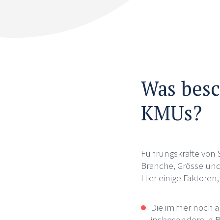
Was besc
KMUs?
Führungskräfte von
Branche, Grösse und
Hier einige Faktoren
Die immer noch a
insbesondere in B