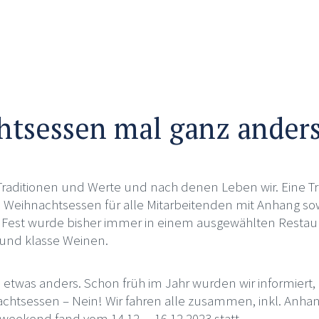
tsessen mal ganz ander
 Traditionen und Werte und nach denen Leben wir. Eine Tr
he Weihnachtsessen für alle Mitarbeitenden mit Anhang so
 Fest wurde bisher immer in einem ausgewählten Resta
und klasse Weinen.
s etwas anders. Schon früh im Jahr wurden wir informiert, 
achtsessen – Nein! Wir fahren alle zusammen, inkl. Anha
weekend fand vom 14.12. – 16.12.2023 statt.