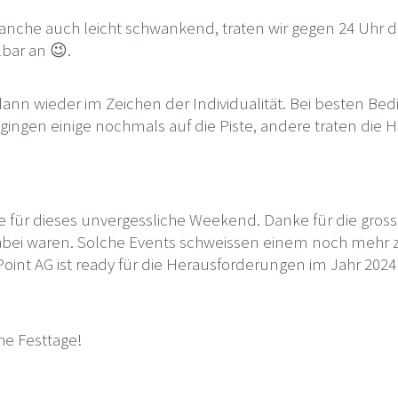
che auch leicht schwankend, traten wir gegen 24 Uhr d
bar an 😉.
ann wieder im Zeichen der Individualität. Bei besten B
gingen einige nochmals auf die Piste, andere traten die H
e für dieses unvergessliche Weekend. Danke für die gros
dabei waren. Solche Events schweissen einem noch mehr z
int AG ist ready für die Herausforderungen im Jahr 202
he Festtage!