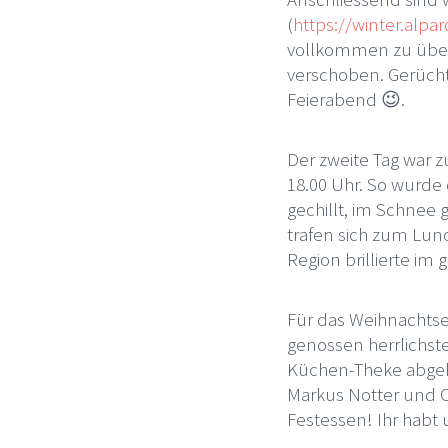
(
https://winter.alp
vollkommen zu über
verschoben. Gerücht
Feierabend 😉.
Der zweite Tag war 
18.00 Uhr. So wurde 
gechillt, im Schnee
trafen sich zum Lunc
Region brillierte i
Für das Weihnachtse
genossen herrlichst
Küchen-Theke abgeh
Markus Notter und C
Festessen! Ihr habt