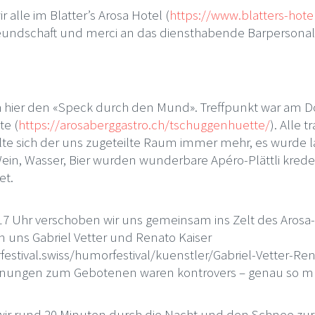
r alle im Blatter’s Arosa Hotel (
https://www.blatters-hote
eundschaft und merci an das diensthabende Barpersonal
h hier den «Speck durch den Mund». Treffpunkt war am D
te (
https://arosaberggastro.ch/tschuggenhuette/
). Alle 
llte sich der uns zugeteilte Raum immer mehr, es wurde 
Wein, Wasser, Bier wurden wunderbare Apéro-Plättli kred
et.
 17 Uhr verschoben wir uns gemeinsam ins Zelt des Arosa
 uns Gabriel Vetter und Renato Kaiser
estival.swiss/humorfestival/kuenstler/Gabriel-Vetter-Ren
einungen zum Gebotenen waren kontrovers – genau so mu
wir rund 20 Minuten durch die Nacht und den Schnee zur 