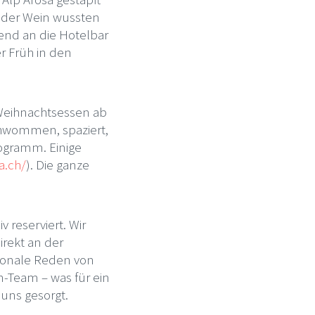
d der Wein wussten
nd an die Hotelbar
r Früh in den
 Weihnachtsessen ab
schwommen, spaziert,
ogramm. Einige
a.ch/
). Die ganze
iv reserviert. Wir
rekt an der
ionale Reden von
n-Team – was für ein
uns gesorgt.