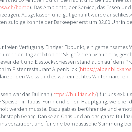
arosa.ch/home
). Das Ambiente, der Service, das Essen un
zeugen. Ausgelassen und gut genährt wurde anschliesse
en zufolge konnte der Barkeeper erst um 02.00 Uhr in de
zur freien Verfügung. Einziger Fixpunkt, ein gemeinsames
durch den Tag ambitioniert Ski gefahren, «sauniert», ge
 gewandert und Eisstockschiessen stand auch auf dem Pr
h im Pistenrestaurant Alpenblick (
https://alpenblickaros
m glänzenden Weiss und es war ein echtes Wintermärchen.
ssen war das Bullrian (
https://bullrian.ch/
) für uns exklus
e Speisen in Tapas-Form und einen Hauptgang, welcher di
olt werden musste. Dazu gab es berührende und emot
hristoph Gehrig. Danke an Chris und an das ganze Bullria
 uns verzaubert und für eine bombastische Stimmung bei 