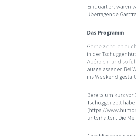
Einquartiert waren wi
überragende Gastfr
Das Programm
Gerne ziehe ich euc
in der Tschuggenhüt
Apéro ein und so fü
ausgelassener. Bei 
ins Weekend gestart
Bereits um kurz vor
Tschuggenzelt haben
(https://www.humorf
unterhalten. Die M
Anschliessend sind 