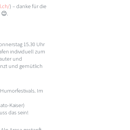
l.ch/
) – danke für die
 😉.
onnerstag 15.30 Uhr
trafen individuell zum
lauter und
enzt und gemütlich
-Humorfestivals. Im
ato-Kaiser)
ss das sein!
Alp Arosa gestapft