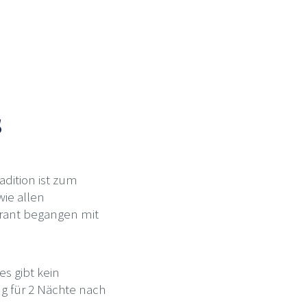
s
adition ist zum
wie allen
urant begangen mit
es gibt kein
ng für 2 Nächte nach