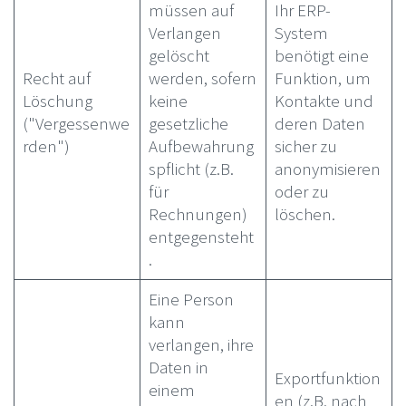
müssen auf
Ihr ERP-
Verlangen
System
gelöscht
benötigt eine
Recht auf
werden, sofern
Funktion, um
Löschung
keine
Kontakte und
("Vergessenwe
gesetzliche
deren Daten
rden")
Aufbewahrung
sicher zu
spflicht (z.B.
anonymisieren
für
oder zu
Rechnungen)
löschen.
entgegensteht
.
Eine Person
kann
verlangen, ihre
Daten in
Exportfunktion
einem
en (z.B. nach