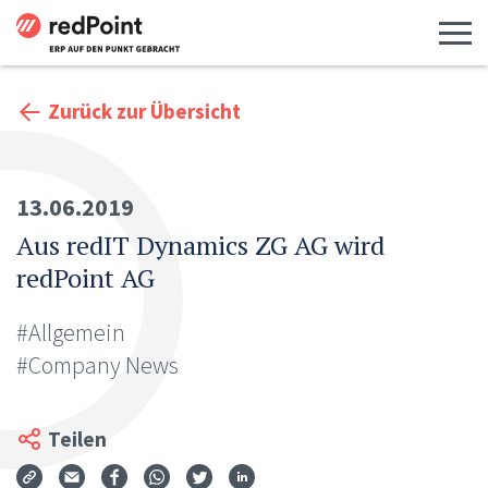
Menü 
Zurück zur Übersicht
13.06.2019
Aus redIT Dynamics ZG AG wird
redPoint AG
#Allgemein
#Company News
Teilen
Via Mail teilen
Auf Facebook teilen
Auf WhatsApp teilen
Auf Twitter teilen
Auf LinkedIn teilen