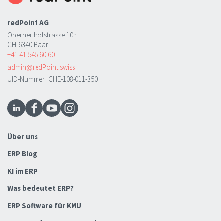
redPoint AG
Oberneuhofstrasse 10d
CH-6340 Baar
+41 41 545 60 60
admin@redPoint.swiss
UID-Nummer: CHE-108-011-350
Über uns
ERP Blog
KI im ERP
Was bedeutet ERP?
ERP Software für KMU