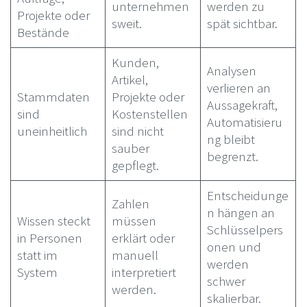
unternehmen
werden zu
Projekte oder
sweit.
spät sichtbar.
Bestände
Kunden,
Analysen
Artikel,
verlieren an
Stammdaten
Projekte oder
Aussagekraft,
sind
Kostenstellen
Automatisieru
uneinheitlich
sind nicht
ng bleibt
sauber
begrenzt.
gepflegt.
Entscheidunge
Zahlen
n hängen an
Wissen steckt
müssen
Schlüsselpers
in Personen
erklärt oder
onen und
statt im
manuell
werden
System
interpretiert
schwer
werden.
skalierbar.