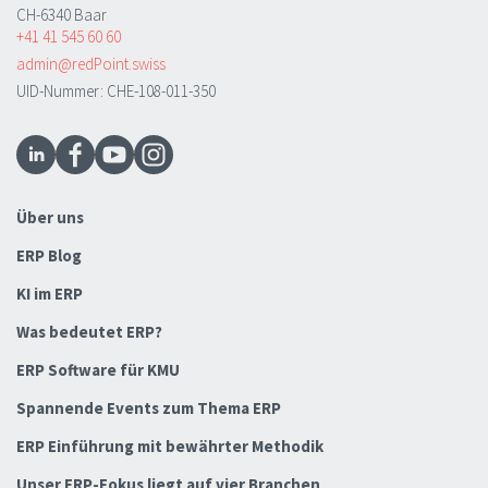
CH-6340 Baar
+41 41 545 60 60
admin@redPoint.swiss
UID-Nummer: CHE-108-011-350
Über uns
ERP Blog
KI im ERP
Was bedeutet ERP?
ERP Software für KMU
Spannende Events zum Thema ERP
ERP Einführung mit bewährter Methodik
Unser ERP-Fokus liegt auf vier Branchen