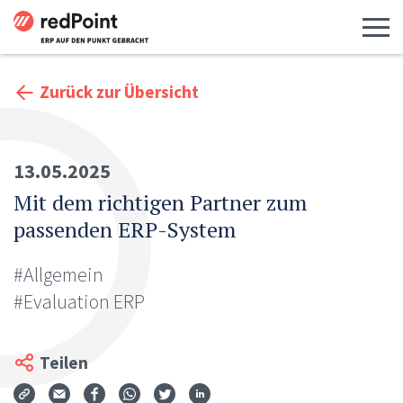
Menü 
Zurück zur Übersicht
13.05.2025
Mit dem richtigen Partner zum
passenden ERP-System
#Allgemein
#Evaluation ERP
Teilen
Via Mail teilen
Auf Facebook teilen
Auf WhatsApp teilen
Auf Twitter teilen
Auf LinkedIn teilen