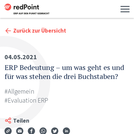
Menü 
Zurück zur Übersicht
04.05.2021
ERP Bedeutung – um was geht es und
für was stehen die drei Buchstaben?
#Allgemein
#Evaluation ERP
Teilen
Via Mail teilen
Auf Facebook teilen
Auf WhatsApp teilen
Auf Twitter teilen
Auf LinkedIn teilen