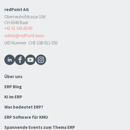
redPoint AG
Oberneuhofstrasse 10d
CH-6340 Baar
+41 41 545 60 60
admin@redPoint.swiss
UID-Nummer: CHE-108-011-350
Über uns
ERP Blog
KI im ERP
Was bedeutet ERP?
ERP Software für KMU
Spannende Events zum Thema ERP