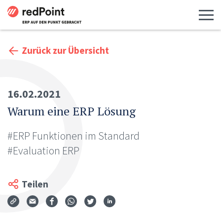
Menü 
Zurück zur Übersicht
16.02.2021
Warum eine ERP Lösung
#ERP Funktionen im Standard
#Evaluation ERP
Teilen
Via Mail teilen
Auf Facebook teilen
Auf WhatsApp teilen
Auf Twitter teilen
Auf LinkedIn teilen
Teilen