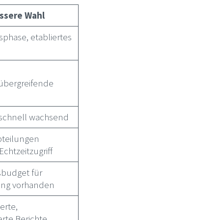
essere Wahl
hase, etabliertes
übergreifende
 schnell wachsend
bteilungen
chtzeitzugriff
sbudget für
erung vorhanden
erte,
rte Berichte,