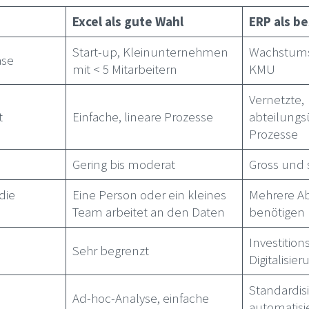
Excel als gute Wahl
ERP als b
Start-up, Kleinunternehmen
Wachstumsp
ase
mit < 5 Mitarbeitern
KMU
Vernetzte,
t
Einfache, lineare Prozesse
abteilungs
Prozesse
Gering bis moderat
Gross und
die
Eine Person oder ein kleines
Mehrere A
Team arbeitet an den Daten
benötigen E
Investition
Sehr begrenzt
Digitalisi
Standardisi
Ad-hoc-Analyse, einfache
automatisie