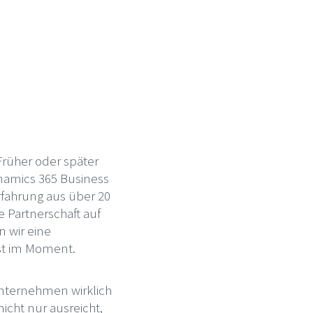
Früher oder später
ynamics 365 Business
rfahrung aus über 20
e Partnerschaft auf
n wir eine
st im Moment.
Unternehmen wirklich
icht nur ausreicht,