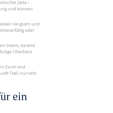
elöschte Zeile –
dnung und können
ateien langsam und
ehleranfällig oder
ten Daten, da eine
fortige Überblick
In Excel sind
it Trail) nur sehr
ür ein