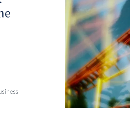
he
usiness