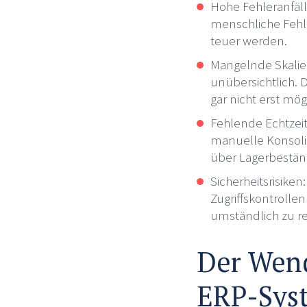
Hohe Fehleranfälli
menschliche Fehl
teuer werden.
Mangelnde Skalie
unübersichtlich. D
gar nicht erst mög
Fehlende Echtzeit
manuelle Konsolid
über Lagerbeständ
Sicherheitsrisike
Zugriffskontrolle
umständlich zu re
Der Wend
ERP-Sys