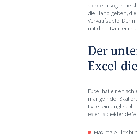
sondern sogar die k
die Hand geben, die 
Verkaufsziele. Denn w
mit dem Kauf einer S
Der unte
Excel di
Excel hat einen schl
mangelnder Skalierb
Excel ein unglaubli
es entscheidende Vor
Maximale Flexibil