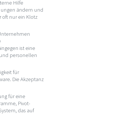
terne Hilfe
hnungen ändern und
oft nur ein Klotz
n Unternehmen
e
ingegen ist eine
t und personellen
gkeit für
ware. Die Akzeptanz
ung für eine
gramme, Pivot-
System, das auf