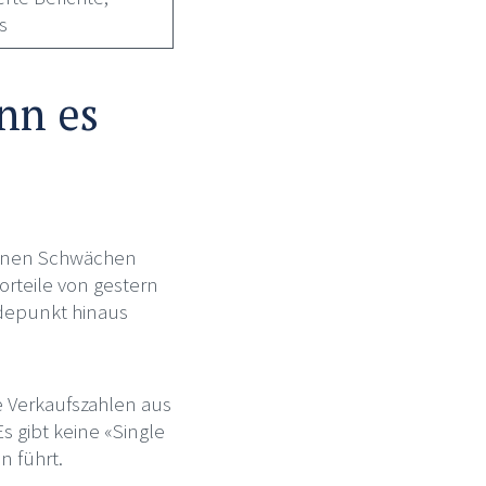
s
nn es
 seinen Schwächen
rteile von gestern
ndepunkt hinaus
ie Verkaufszahlen aus
 gibt keine «Single
n führt.