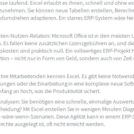
sse laufend. Excel erlaubt es Ihnen, schnell und ohne ex
zunehmen. Sie können neue Tabellen erstellen, Berec
umdrehen adaptieren. Ein starres ERP-System wäre hier 
en-Nutzen-Relation: Microsoft Office ist in den meiste
. Es fallen keine zusätzlichen Lizenzgebühren an, und di
osten sind praktisch null. Ein vollwertiges ERP-Projekt h
tition – nicht nur in Form von Geld, sondern auch von Zei
Ihre Mitarbeitenden kennen Excel. Es gibt keine Notwendi
ungen oder die Einarbeitung in eine komplexe neue Soft
fang an hoch, was die Produktivität sichert.
Analysen: Sie benötigen eine schnelle, einmalige Auswert
cheidung? Mit Excel erstellen Sie in wenigen Minuten Dia
wäre-wenn-Szenarien. Diese Agilität kann in einem ERP-
richte ausgelegt ist, oft nicht erreicht werden.