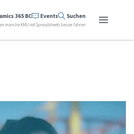
amics 365 BC
Events
Suchen
Menü anzeigen
rum manche KMU mit Spreadsheets besser fahren