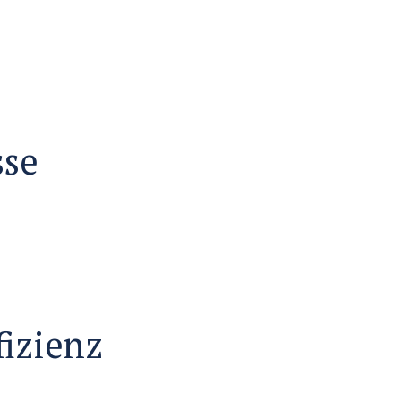
sse
izienz