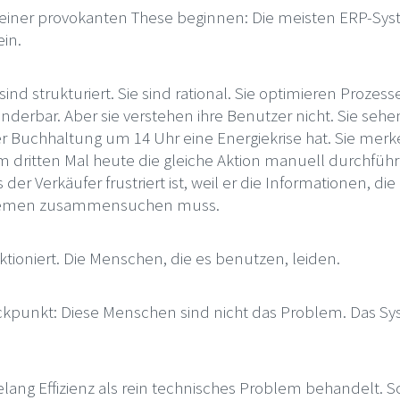
 einer provokanten These beginnen: Die meisten ERP-Sy
ein.
e sind strukturiert. Sie sind rational. Sie optimieren Prozes
underbar. Aber sie verstehen ihre Benutzer nicht. Sie sehe
r Buchhaltung um 14 Uhr eine Energiekrise hat. Sie merke
m dritten Mal heute die gleiche Aktion manuell durchfüh
der Verkäufer frustriert ist, weil er die Informationen, die 
temen zusammensuchen muss.
tioniert. Die Menschen, die es benutzen, leiden.
ackpunkt: Diese Menschen sind nicht das Problem. Das Sys
lang Effizienz als rein technisches Problem behandelt. S