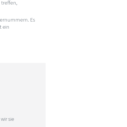
treffen,
hlernummern. Es
t ein
wir sie