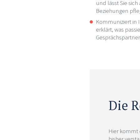
und lässt Sie sich
Beziehungen pfleg
Kommuniziert in I
erklärt, was passie
Gesprächspartner,
Die R
Hier kommt di
bisher verst