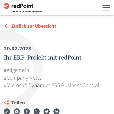
Menü 
Zurück zur Übersicht
20.02.2023
Ihr ERP-Projekt mit redPoint
#Allgemein
#Company News
#Microsoft Dynamics 365 Business Central
Teilen
Via Mail teilen
Auf Facebook teilen
Auf WhatsApp teilen
Auf Twitter teilen
Auf LinkedIn teilen