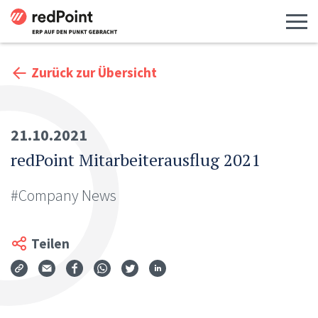
Menü 
Zurück zur Übersicht
21.10.2021
redPoint Mitarbeiterausflug 2021
#Company News
Teilen
Via Mail teilen
Auf Facebook teilen
Auf WhatsApp teilen
Auf Twitter teilen
Auf LinkedIn teilen
Teilen