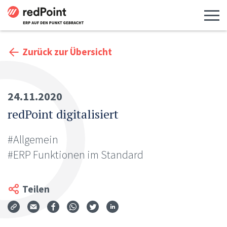
Menü 
Zurück zur Übersicht
24.11.2020
redPoint digitalisiert
#Allgemein
#ERP Funktionen im Standard
Teilen
Via Mail teilen
Auf Facebook teilen
Auf WhatsApp teilen
Auf Twitter teilen
Auf LinkedIn teilen
Teilen