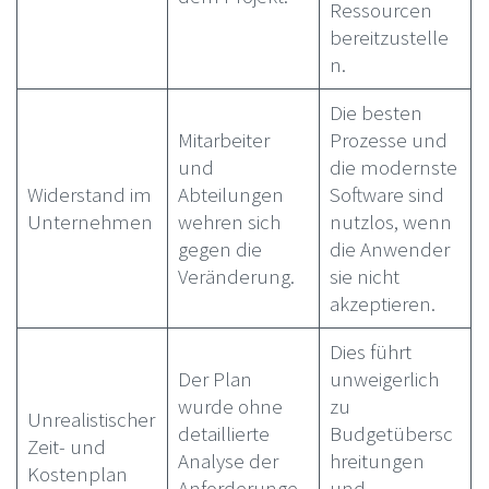
Ressourcen
bereitzustelle
n.
Die besten
Mitarbeiter
Prozesse und
und
die modernste
Widerstand im
Abteilungen
Software sind
Unternehmen
wehren sich
nutzlos, wenn
gegen die
die Anwender
Veränderung.
sie nicht
akzeptieren.
Dies führt
Der Plan
unweigerlich
wurde ohne
zu
Unrealistischer
detaillierte
Budgetübersc
Zeit- und
Analyse der
hreitungen
Kostenplan
Anforderunge
und