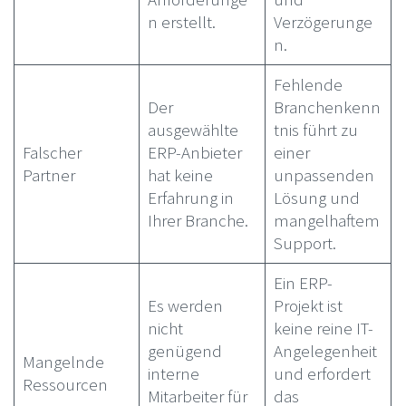
n erstellt.
Verzögerunge
n.
Fehlende
Der
Branchenkenn
ausgewählte
tnis führt zu
Falscher
ERP-Anbieter
einer
Partner
hat keine
unpassenden
Erfahrung in
Lösung und
Ihrer Branche.
mangelhaftem
Support.
Ein ERP-
Es werden
Projekt ist
nicht
keine reine IT-
genügend
Angelegenheit
Mangelnde
interne
und erfordert
Ressourcen
Mitarbeiter für
das