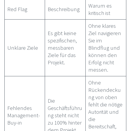
Warum es
Red Flag
Beschreibung
kritisch ist
Ohne klares
Es gibt keine
Ziel navigieren
spezifischen,
Sie im
Unklare Ziele
messbaren
Blindflug und
Ziele für das
können den
Projekt.
Erfolg nicht
messen.
Ohne
Rückendecku
ng von oben
Die
fehlt die nötige
Fehlendes
Geschäftsführu
Autorität und
Management-
ng steht nicht
die
Buy-in
zu 100% hinter
Bereitschaft,
dem Projekt.