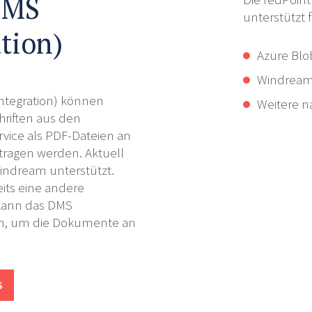
DMS
unterstützt
tion)
Azure Blo
Windrea
Integration) können
Weitere n
riften aus den
rvice als PDF-Dateien an
ragen werden. Aktuell
indream unterstützt.
its eine andere
kann das DMS
en, um die Dokumente an
S