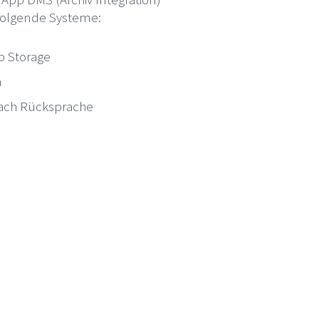
 folgende Systeme:
b Storage
m
ach Rücksprache