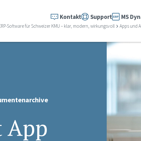
Kontakt
Support
MS Dyn
ERP-Software für Schweizer KMU – klar, modern, wirkungsvoll
Apps und 
kumentenarchive
t App