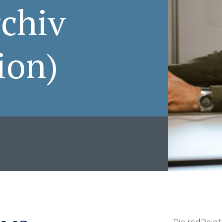
chiv
ion)
Die redPoint