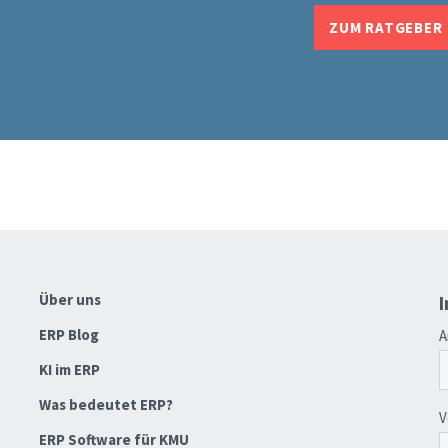
ZUM RATGEBER
Über uns
I
ERP Blog
KI im ERP
Was bedeutet ERP?
ERP Software für KMU