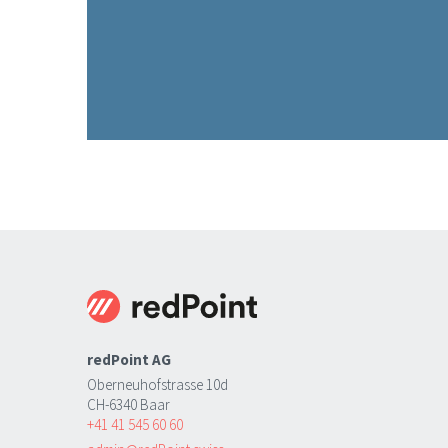
redPoint AG
Oberneuhofstrasse 10d
CH-6340 Baar
+41 41 545 60 60