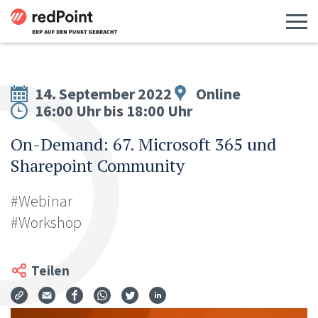
Menü 
14. September 2022
Online
16:00 Uhr bis 18:00 Uhr
On-Demand: 67. Microsoft 365 und
Sharepoint Community
#Webinar
#Workshop
Teilen
Via Mail teilen
Auf Facebook teilen
Auf WhatsApp teilen
Auf Twitter teilen
Auf LinkedIn teilen
Teilen