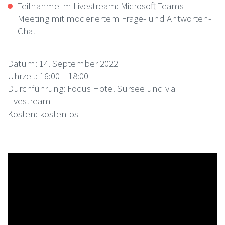
Teilnahme im Livestream: Microsoft Teams-
Meeting mit moderiertem Frage- und Antworten-
Chat
Datum: 14. September 2022
Uhrzeit: 16:00 – 18:00
Durchführung: Focus Hotel Sursee und via
Livestream
Kosten: kostenlos