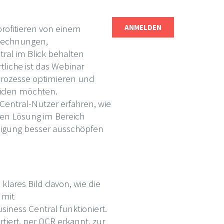
rofitieren von einem
 Rechnungen,
al im Blick behalten
liche ist das Webinar
Prozesse optimieren und
eiden möchten.
entral-Nutzer erfahren, wie
den Lösung im Bereich
gung besser ausschöpfen
lares Bild davon, wie die
 mit
iness Central funktioniert.
iert, per OCR erkannt, zur