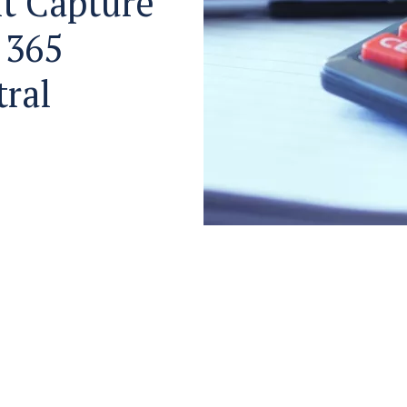
t Capture
 365
tral
en
 teilen
ter teilen
 LinkedIn teilen