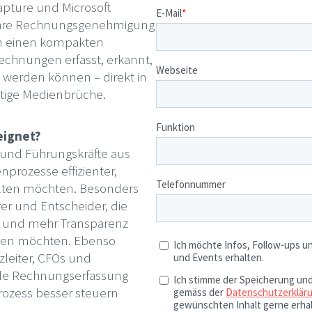
apture und Microsoft
 Ihre Rechnungsgenehmigung
ten einen kompakten
echnungen erfasst, erkannt,
t werden können – direkt in
tige Medienbrüche.
eignet?
- und Führungskräfte aus
nprozesse effizienter,
talten möchten. Besonders
er und Entscheider, die
n und mehr Transparenz
nen möchten. Ebenso
nzleiter, CFOs und
le Rechnungserfassung
rozess besser steuern