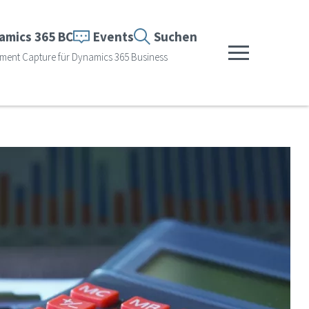
amics 365 BC
Events
Suchen
ent Capture für Dynamics 365 Business
Menü anzeigen