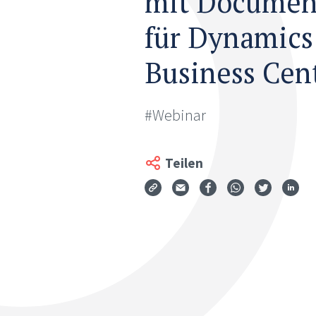
mit Documen
für Dynamics
Business Cen
#Webinar
Teilen
Via Mail teilen
Auf Facebook teil
Auf WhatsApp
Auf Twit
Auf
Teilen