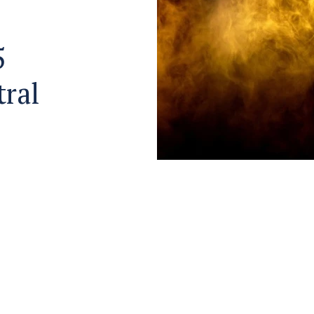
5
tral
en
 teilen
ter teilen
 LinkedIn teilen