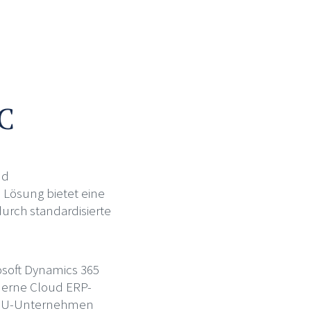
BC
nd
Lösung bietet eine
durch standardisierte
osoft Dynamics 365
oderne Cloud ERP-
 KMU-Unternehmen