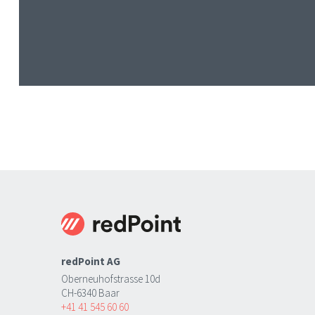
redPoint AG
Oberneuhofstrasse 10d
CH-6340 Baar
+41 41 545 60 60