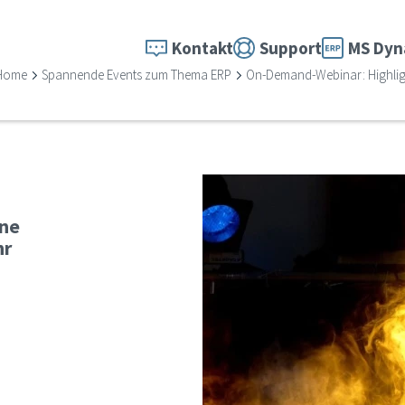
Kontakt
Support
MS Dyn
Home
Spannende Events zum Thema ERP
On-Demand-Webinar: Highligh
ine
hr