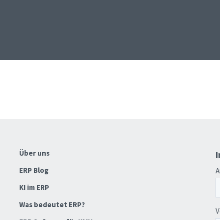
Über uns
I
ERP Blog
KI im ERP
Was bedeutet ERP?