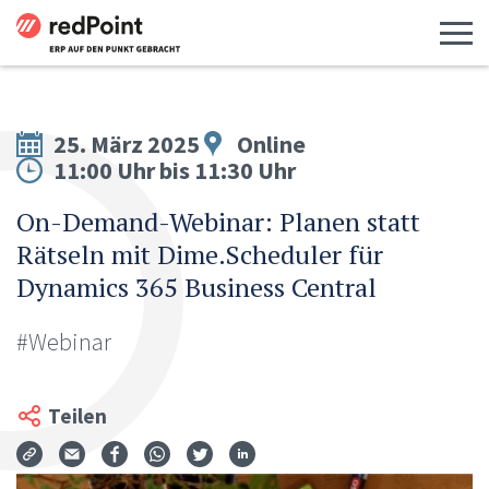
Menü 
25. März 2025
Online
11:00 Uhr bis 11:30 Uhr
On-Demand-Webinar: Planen statt
Rätseln mit Dime.Scheduler für
Dynamics 365 Business Central
#Webinar
Teilen
Via Mail teilen
Auf Facebook teilen
Auf WhatsApp teilen
Auf Twitter teilen
Auf LinkedIn teilen
Teilen