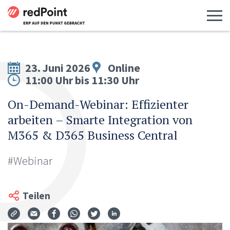
Menü 
23. Juni 2026
Online
11:00 Uhr bis 11:30 Uhr
On-Demand-Webinar: Effizienter
arbeiten – Smarte Integration von
M365 & D365 Business Central
#Webinar
Teilen
Via Mail teilen
Auf Facebook teilen
Auf WhatsApp teilen
Auf Twitter teilen
Auf LinkedIn teilen
Teilen