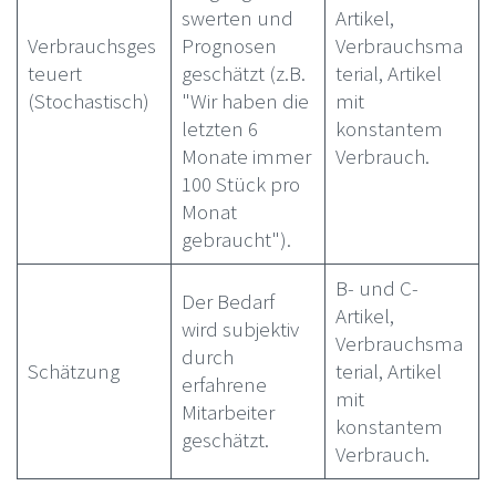
swerten und
Artikel,
Verbrauchsges
Prognosen
Verbrauchsma
teuert
geschätzt (z.B.
terial, Artikel
(Stochastisch)
"Wir haben die
mit
letzten 6
konstantem
Monate immer
Verbrauch.
100 Stück pro
Monat
gebraucht").
B- und C-
Der Bedarf
Artikel,
wird subjektiv
Verbrauchsma
durch
Schätzung
terial, Artikel
erfahrene
mit
Mitarbeiter
konstantem
geschätzt.
Verbrauch.