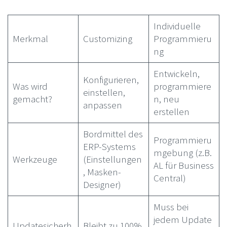
Individuelle
Merkmal
Customizing
Programmieru
ng
Entwickeln,
Konfigurieren,
Was wird
programmiere
einstellen,
gemacht?
n, neu
anpassen
erstellen
Bordmittel des
Programmieru
ERP-Systems
mgebung (z.B.
Werkzeuge
(Einstellungen
AL für Business
, Masken-
Central)
Designer)
Muss bei
jedem Update
Updatesicherh
Bleibt zu 100%