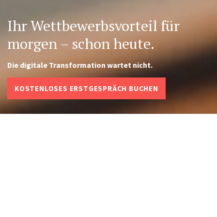
Ihr Wettbewerbs­vorteil für
morgen – schon heute.
Die digitale Transformation wartet nicht.
KOSTENLOSES ERSTGESPRÄCH BUCHEN
Die digitale Transformation wartet nicht.
Entdecken Sie mit redPoint und unserem
Experten Carlos Bouzo, wie Sie durch künstliche
Intelligenz Ihre ERP-Prozesse nicht nur
optimieren, sondern revolutionieren. Sichern Sie
sich jetzt den entscheidenden Vorsprung im