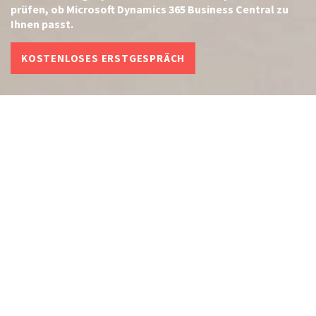
prüfen, ob Microsoft Dynamics 365 Business Central zu
Ihnen passt.
KOSTENLOSES ERSTGESPRÄCH
Warum ein «Nein» für Sie ein Gewinn
ist.
Wir verkaufen nicht um jeden Preis
Wenn D365BC nicht zu Ihren Prozessen passt, sagen
wir es Ihnen direkt. Das spart Ihnen
Hunderttausende Franken und Jahre an Frustration.