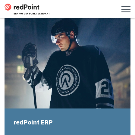
Menü 
redPoint ERP