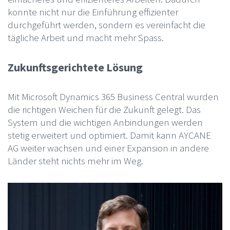
konnte nicht nur die Einführung effizienter
durchgeführt werden, sondern es vereinfacht die
tägliche Arbeit und macht mehr Spass.
Zukunftsgerichtete Lösung
Mit Microsoft Dynamics 365 Business Central wurden
die richtigen Weichen für die Zukunft gelegt. Das
System und die wichtigen Anbindungen werden
stetig erweitert und optimiert. Damit kann AYCANE
AG weiter wachsen und einer Expansion in andere
Länder steht nichts mehr im Weg.