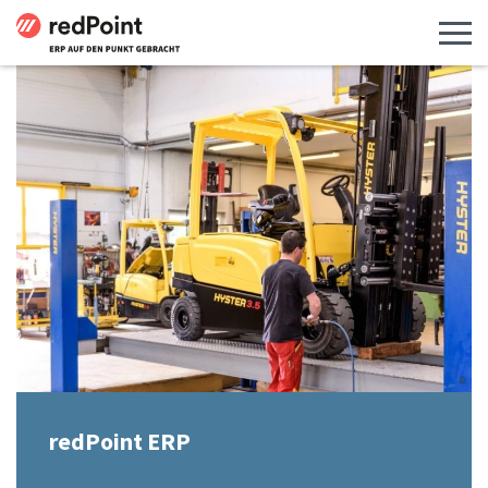
Menü 
redPoint ERP