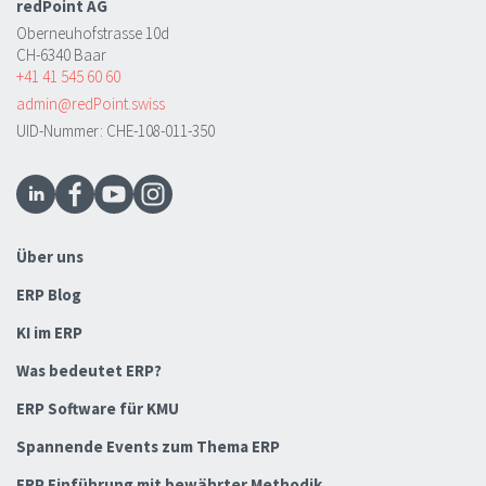
redPoint AG
Oberneuhofstrasse 10d
CH-6340 Baar
+41 41 545 60 60
admin@redPoint.swiss
UID-Nummer: CHE-108-011-350
Über uns
ERP Blog
KI im ERP
Was bedeutet ERP?
ERP Software für KMU
Spannende Events zum Thema ERP
ERP Einführung mit bewährter Methodik