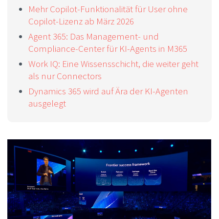
Mehr Copilot-Funktionalität für User ohne
Copilot-Lizenz ab März 2026
Agent 365: Das Management- und
Compliance-Center für KI-Agents in M365
Work IQ: Eine Wissensschicht, die weiter geht
als nur Connectors
Dynamics 365 wird auf Ära der KI-Agenten
ausgelegt