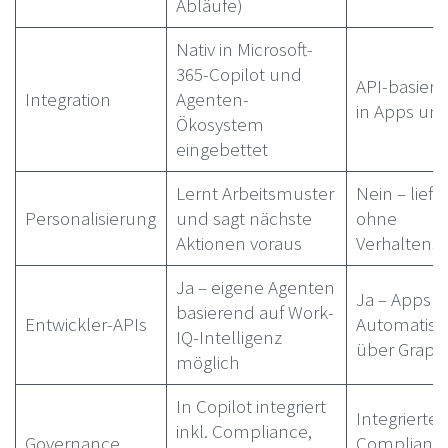
Abläufe)
Nativ in Microsoft-
365-Copilot und
API-basiert
Integration
Agenten-
in Apps und
Ökosystem
eingebettet
Lernt Arbeitsmuster
Nein – lief
Personalisierung
und sagt nächste
ohne
Aktionen voraus
Verhaltensi
Ja – eigene Agenten
Ja – Apps 
basierend auf Work-
Entwickler-APIs
Automatisi
IQ-Intelligenz
über Graph
möglich
In Copilot integriert
Integrierte 
inkl. Compliance,
Governance
Complianc