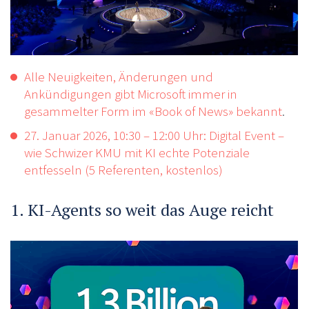
Alle Neuigkeiten, Änderungen und
Ankündigungen gibt Microsoft immer in
gesammelter Form im «Book of News» bekannt
.
27. Januar 2026, 10:30 – 12:00 Uhr: Digital Event –
wie Schwizer KMU mit KI echte Potenziale
entfesseln (5 Referenten, kostenlos)
1. KI-Agents so weit das Auge reicht