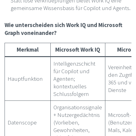
Statt lose Verknuepfungen bietet Work IQ eine
gemeinsame Wissensbasis für Copilot und Agents.
Wie unterscheiden sich Work IQ und Microsoft
Graph voneinander?
Merkmal
Microsoft Work IQ
Micros
Intelligenzschicht
Vereinheitli
für Copilot und
den Zugriff 
Hauptfunktion
Agenten;
365 und v
kontextuelles
Dienste
Schlussfolgern
Organisationssignale
+ Nutzergedächtnis
Microsoft-3
Datenscope
(Vorlieben,
(Benutzer, 
Gewohnheiten,
Mails, Kale