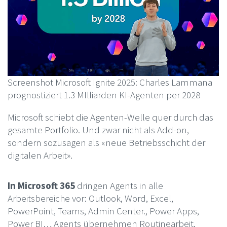
Screenshot Microsoft Ignite 2025: Charles Lammana
prognostiziert 1.3 MIlliarden KI-Agenten per 2028
Microsoft schiebt die Agenten-Welle quer durch das
gesamte Portfolio. Und zwar nicht als Add-on,
sondern sozusagen als «neue Betriebsschicht der
digitalen Arbeit».
In Microsoft 365
dringen Agents in alle
Arbeitsbereiche vor: Outlook, Word, Excel,
PowerPoint, Teams, Admin Center., Power Apps,
Power BI… Agents übernehmen Routinearbeit,