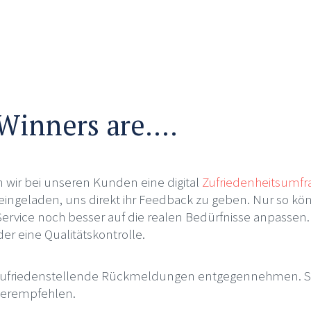
Winners are….
wir bei unseren Kunden eine digital
Zufriedenheitsumfr
eingeladen, uns direkt ihr Feedback zu geben. Nur so kö
rvice noch besser auf die realen Bedürfnisse anpassen.
r eine Qualitätskontrolle.
 zufriedenstellende Rückmeldungen entgegennehmen. 
terempfehlen.