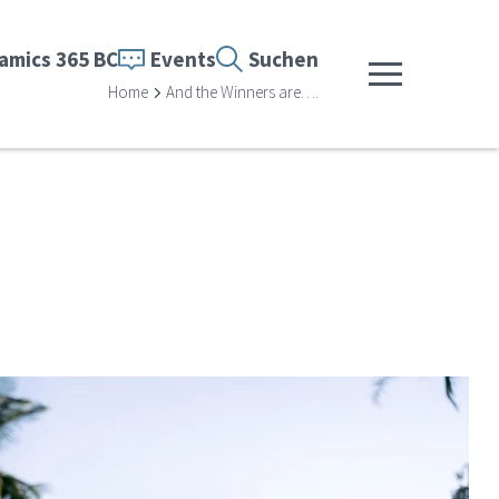
amics 365 BC
Events
Suchen
Menü anzeigen
Home
And the Winners are….