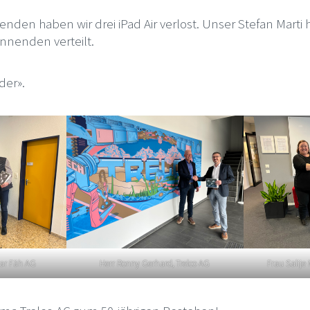
den haben wir drei iPad Air verlost. Unser Stefan Marti h
nnenden verteilt.
der».
car Fäh AG
Herr Ronny Gerhard, Trelco AG
Frau Salije