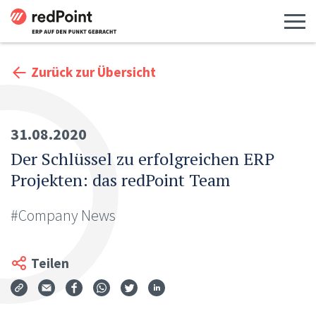
Menü 
Zurück zur Übersicht
31.08.2020
Der Schlüssel zu erfolgreichen ERP
Projekten: das redPoint Team
#Company News
Teilen
Via Mail teilen
Auf Facebook teilen
Auf WhatsApp teilen
Auf Twitter teilen
Auf LinkedIn teilen
Teilen