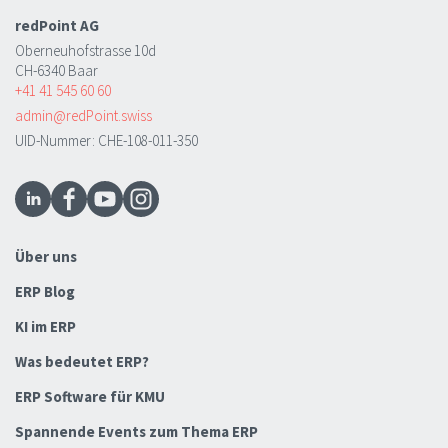
redPoint AG
Oberneuhofstrasse 10d
CH-6340 Baar
+41 41 545 60 60
admin@redPoint.swiss
UID-Nummer: CHE-108-011-350
Über uns
ERP Blog
KI im ERP
Was bedeutet ERP?
ERP Software für KMU
Spannende Events zum Thema ERP