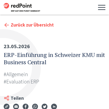
Menü 
Zurück zur Übersicht
23.05.2026
ERP-Einführung in Schweizer KMU mit
Business Central
#Allgemein
#Evaluation ERP
Teilen
Via Mail teilen
Auf Facebook teilen
Auf WhatsApp teilen
Auf Twitter teilen
Auf LinkedIn teilen