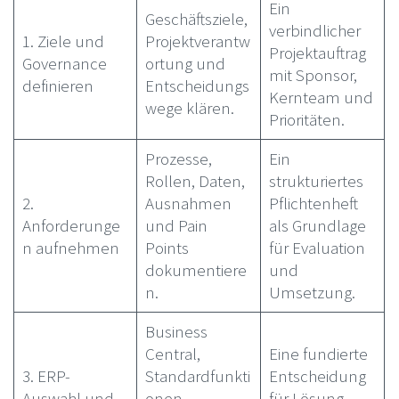
Ein
Geschäftsziele,
verbindlicher
1. Ziele und
Projektverantw
Projektauftrag
Governance
ortung und
mit Sponsor,
definieren
Entscheidungs
Kernteam und
wege klären.
Prioritäten.
Prozesse,
Ein
Rollen, Daten,
strukturiertes
2.
Ausnahmen
Pflichtenheft
Anforderunge
und Pain
als Grundlage
n aufnehmen
Points
für Evaluation
dokumentiere
und
n.
Umsetzung.
Business
Central,
Eine fundierte
3. ERP-
Standardfunkti
Entscheidung
Auswahl und
onen,
für Lösung,