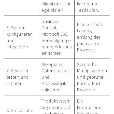
Migrationsstrat
keiten und
egie klären.
Testläufen.
Business
Eine testbare
6. System
Central,
Lösung
konfigurieren
Microsoft 365,
entlang der
und
Berechtigunge
priorisierten
integrieren
n und Add-ons
Prozesse.
einrichten.
Akzeptanz,
Geschulte
7. Key User
Datenqualität
Multiplikatoren
testen und
und
und geprüfte
schulen
Prozesslogik
End-to-End-
validieren.
Prozesse.
Produktivstart
Ein
organisatorisch
kontrollierter
8. Go-live und
, technisch
Wechsel in