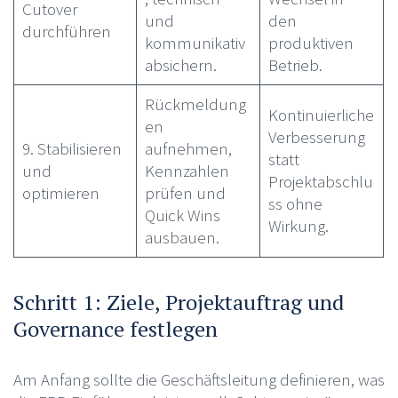
Cutover
und
den
durchführen
kommunikativ
produktiven
absichern.
Betrieb.
Rückmeldung
Kontinuierliche
en
Verbesserung
9. Stabilisieren
aufnehmen,
statt
und
Kennzahlen
Projektabschlu
optimieren
prüfen und
ss ohne
Quick Wins
Wirkung.
ausbauen.
Schritt 1: Ziele, Projektauftrag und
Governance festlegen
Am Anfang sollte die Geschäftsleitung definieren, was