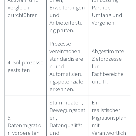
Vergleich
Erweiterungen
Partner,
durchführen
und
Umfang und
Anbieterleistu
Vorgehen.
ng prüfen.
Prozesse
vereinfachen,
Abgestimmte
standardisiere
Zielprozesse
4. Sollprozesse
n und
für
gestalten
Automatisieru
Fachbereiche
ngspotenziale
und IT.
erkennen.
Stammdaten,
Ein
Bewegungsdat
realistischer
5.
en,
Migrationsplan
Datenmigratio
Datenqualität
mit
n vorbereiten
und
Verantwortlich