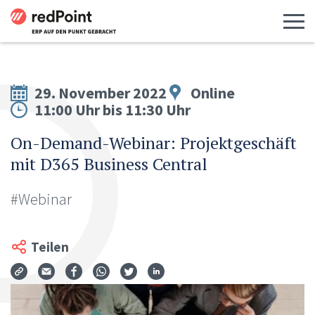
Menü 
29. November 2022
Online
11:00 Uhr bis 11:30 Uhr
On-Demand-Webinar: Projektgeschäft
mit D365 Business Central
#Webinar
Teilen
Via Mail teilen
Auf Facebook teilen
Auf WhatsApp teilen
Auf Twitter teilen
Auf LinkedIn teilen
Teilen