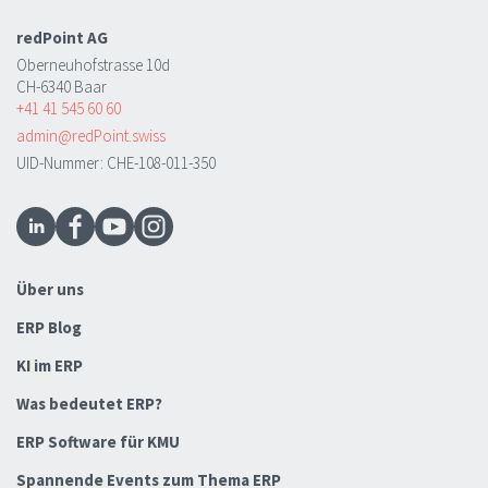
redPoint AG
Oberneuhofstrasse 10d
CH-6340 Baar
+41 41 545 60 60
admin@redPoint.swiss
UID-Nummer: CHE-108-011-350
Über uns
ERP Blog
KI im ERP
Was bedeutet ERP?
ERP Software für KMU
Spannende Events zum Thema ERP