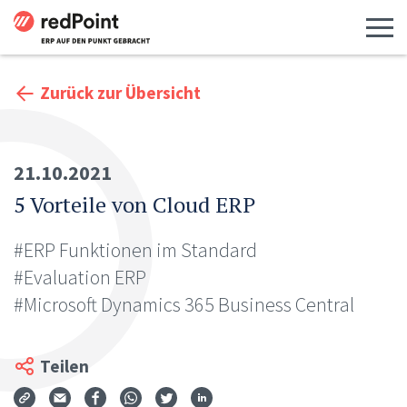
Menü 
Zurück zur Übersicht
21.10.2021
5 Vorteile von Cloud ERP
#ERP Funktionen im Standard
#Evaluation ERP
#Microsoft Dynamics 365 Business Central
Teilen
Via Mail teilen
Auf Facebook teilen
Auf WhatsApp teilen
Auf Twitter teilen
Auf LinkedIn teilen