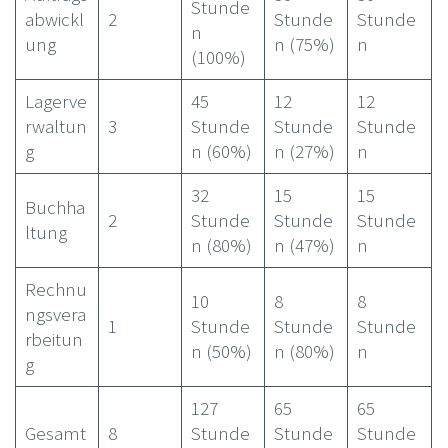
Stunde
abwickl
2
Stunde
Stunde
n
ung
n (75%)
n
(100%)
Lagerve
45
12
12
rwaltun
3
Stunde
Stunde
Stunde
g
n (60%)
n (27%)
n
32
15
15
Buchha
2
Stunde
Stunde
Stunde
ltung
n (80%)
n (47%)
n
Rechnu
10
8
8
ngsvera
1
Stunde
Stunde
Stunde
rbeitun
n (50%)
n (80%)
n
g
127
65
65
Gesamt
8
Stunde
Stunde
Stunde