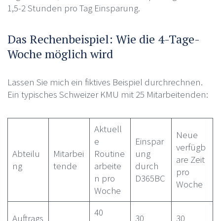
1,5-2 Stunden pro Tag Einsparung.
Das Rechenbeispiel: Wie die 4-Tage-
Woche möglich wird
Lassen Sie mich ein fiktives Beispiel durchrechnen.
Ein typisches Schweizer KMU mit 25 Mitarbeitenden:
Aktuell
Neue
e
Einspar
verfügb
Abteilu
Mitarbei
Routine
ung
are Zeit
ng
tende
arbeite
durch
pro
n pro
D365BC
Woche
Woche
40
Auftrags
30
30