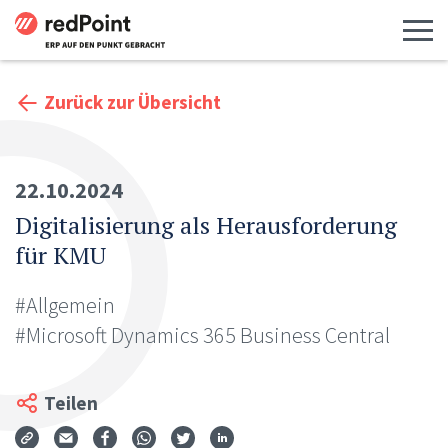
Menü 
Zurück zur Übersicht
22.10.2024
Digitalisierung als Herausforderung
für KMU
#Allgemein
#Microsoft Dynamics 365 Business Central
Teilen
Via Mail teilen
Auf Facebook teilen
Auf WhatsApp teilen
Auf Twitter teilen
Auf LinkedIn teilen