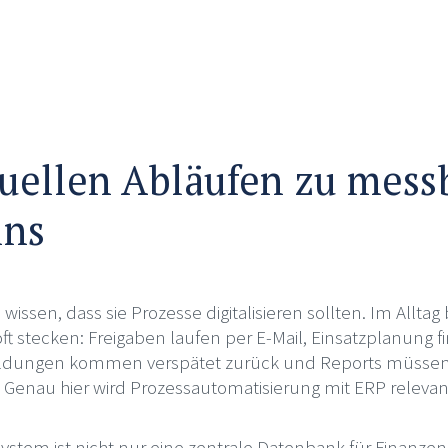
ellen Abläufen zu mess
ins
issen, dass sie Prozesse digitalisieren sollten. Im Alltag 
 stecken: Freigaben laufen per E-Mail, Einsatzplanung fin
ldungen kommen verspätet zurück und Reports müsse
. Genau hier wird Prozessautomatisierung mit ERP relevan
stem ist nicht nur eine zentrale Datenbank für Finanzen