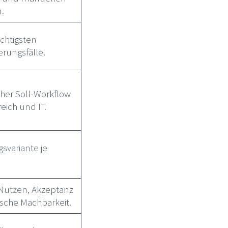
.
ichtigsten
erungsfälle.
cher Soll-Workflow
eich und IT.
variante je
r Nutzen, Akzeptanz
sche Machbarkeit.