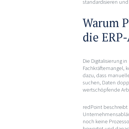
standardisieren und
Warum Pr
die ERP-
Die Digitalisierung 
Fachkräftemangel, 
dazu, dass manuell
suchen, Daten doppe
wertschöpfende Arbe
redPoint beschreibt 
Unternehmensabläufen
noch keine Prozesso
bewertet und danac