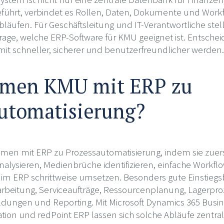
ngeführt, verbindet es Rollen, Daten, Dokumente und Work
läufen. Für Geschäftsleitung und IT-Verantwortliche stell
rage, welche ERP-Software für KMU geeignet ist. Entschei
it schneller, sicherer und benutzerfreundlicher werden.
men KMU mit ERP zu
utomatisierung?
n mit ERP zu Prozessautomatisierung, indem sie zuerst
nalysieren, Medienbrüche identifizieren, einfache Workfl
 im ERP schrittweise umsetzen. Besonders gute Einstiegs
arbeitung, Serviceaufträge, Ressourcenplanung, Lagerpro
ungen und Reporting. Mit Microsoft Dynamics 365 Busin
ation und redPoint ERP lassen sich solche Abläufe zentral