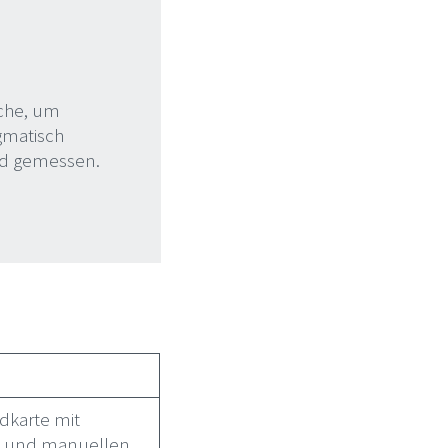
iche, um
agmatisch
und gemessen.
dkarte mit
 und manuellen