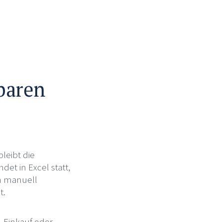
baren
bleibt die
det in Excel statt,
n manuell
t.
, Einkauf oder