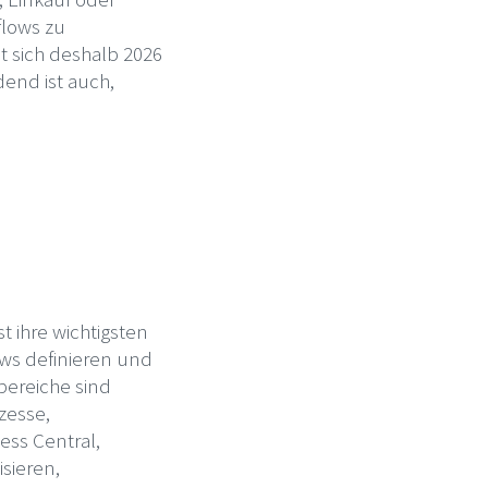
flows zu
t sich deshalb 2026
dend ist auch,
 ihre wichtigsten
ows definieren und
bereiche sind
zesse,
ess Central,
isieren,