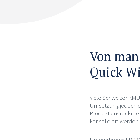
Von manu
Quick W
Viele Schweizer KMU w
Umsetzung jedoch oft
Produktionsrückme
konsolidiert werden
Ein modernes ERP-Sy