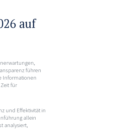
026 auf
denerwartungen,
ransparenz führen
e Informationen
Zeit für
 und Effektivität in
inführung allein
 analysiert,