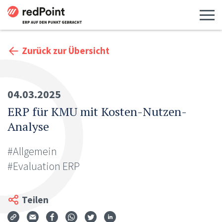
Menü 
Zurück zur Übersicht
04.03.2025
ERP für KMU mit Kosten-Nutzen-
Analyse
#Allgemein
#Evaluation ERP
Teilen
Via Mail teilen
Auf Facebook teilen
Auf WhatsApp teilen
Auf Twitter teilen
Auf LinkedIn teilen