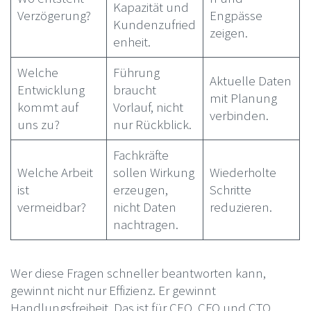
Kapazität und
Verzögerung?
Engpässe
Kundenzufried
zeigen.
enheit.
Welche
Führung
Aktuelle Daten
Entwicklung
braucht
mit Planung
kommt auf
Vorlauf, nicht
verbinden.
uns zu?
nur Rückblick.
Fachkräfte
Welche Arbeit
sollen Wirkung
Wiederholte
ist
erzeugen,
Schritte
vermeidbar?
nicht Daten
reduzieren.
nachtragen.
Wer diese Fragen schneller beantworten kann,
gewinnt nicht nur Effizienz. Er gewinnt
Handlungsfreiheit. Das ist für CEO, CFO und CTO