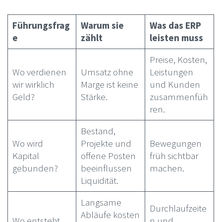
Führungsfrag
Warum sie
Was das ERP
e
zählt
leisten muss
Preise, Kosten,
Wo verdienen
Umsatz ohne
Leistungen
wir wirklich
Marge ist keine
und Kunden
Geld?
Stärke.
zusammenfüh
ren.
Bestand,
Wo wird
Projekte und
Bewegungen
Kapital
offene Posten
früh sichtbar
gebunden?
beeinflussen
machen.
Liquidität.
Langsame
Durchlaufzeite
Abläufe kosten
Wo entsteht
n und