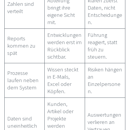
Abteilung
klären zuerst
Zahlen sind
bringt ihre
Daten, nicht
verteilt
eigene Sicht
Entscheidunge
mit.
n.
Entwicklungen
Führung
Reports
werden erst im
reagiert, statt
kommen zu
Rückblick
früh zu
spät
sichtbar.
steuern.
Wissen steckt
Risiken hängen
Prozesse
in E-Mails,
an
laufen neben
Excel oder
Einzelpersone
dem System
Köpfen.
n.
Kunden,
Artikel oder
Auswertungen
Daten sind
Projekte
verlieren an
uneinheitlich
werden
Vertrauen.