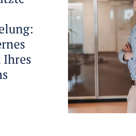
elung:
ernes
 Ihres
ns