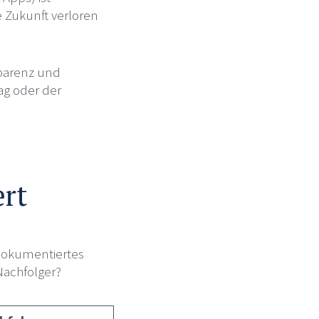
 Zukunft verloren
nsparenz und
ag oder der
rt
 dokumentiertes
Nachfolger?