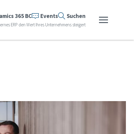
amics 365 BC
Events
Suchen
Menü anzeigen
rnes ERP den Wert Ihres Unternehmens steigert