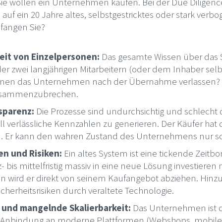
, Sie wollen ein Unternehmen kaufen. Bei der Due Diligence
 auf ein 20 Jahre altes, selbstgestricktes oder stark ver
fangen Sie?
it von Einzelpersonen:
Das gesamte Wissen über das S
er zwei langjährigen Mitarbeitern (oder dem Inhaber selbs
nen das Unternehmen nach der Übernahme verlassen? 
zusammenzubrechen.
sparenz:
Die Prozesse sind undurchsichtig und schlecht d
l verlässliche Kennzahlen zu generieren. Der Käufer hat d
n. Er kann den wahren Zustand des Unternehmens nur sc
en und Risiken:
Ein altes System ist eine tickende Zeitb
z- bis mittelfristig massiv in eine neue Lösung investieren
en wird er direkt von seinem Kaufangebot abziehen. Hi
cherheitsrisiken durch veraltete Technologie.
 und mangelnde Skalierbarkeit:
Das Unternehmen ist di
ie Anbindung an moderne Plattformen (Webshops, mobile 