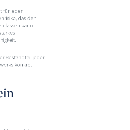
t für jeden
enrisiko, das den
n lassen kann.
starkes
higkeit.
er Bestandteil jeder
swerks konkret
ein