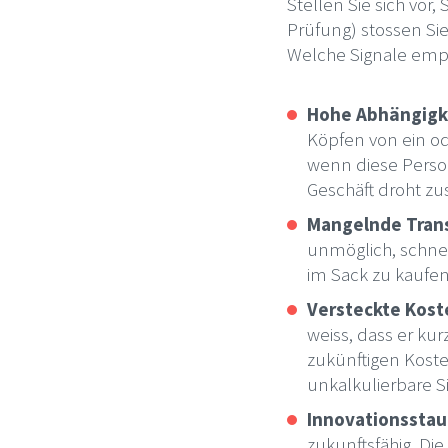
Stellen Sie sich vor
Prüfung) stossen Sie
Welche Signale emp
Hohe Abhängigke
Köpfen von ein od
wenn diese Perso
Geschäft droht 
Mangelnde Tran
unmöglich, schnel
im Sack zu kaufe
Versteckte Kost
weiss, dass er kur
zukünftigen Kost
unkalkulierbare Si
Innovationsstau
zukunftsfähig. D