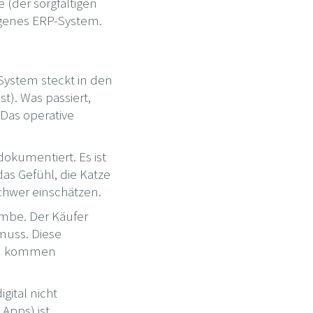
 (der sorgfältigen
bogenes ERP-System.
ystem steckt in den
t). Was passiert,
Das operative
okumentiert. Es ist
as Gefühl, die Katze
hwer einschätzen.
ombe. Der Käufer
 muss. Diese
nzu kommen
gital nicht
Apps) ist