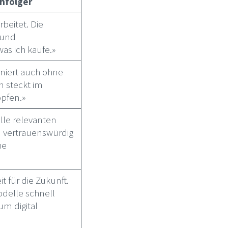
chfolger
rbeitet. Die
 und
was ich kaufe.»
niert auch ohne
n steckt im
öpfen.»
lle relevanten
d vertrauenswürdig
he
t für die Zukunft.
delle schnell
m digital