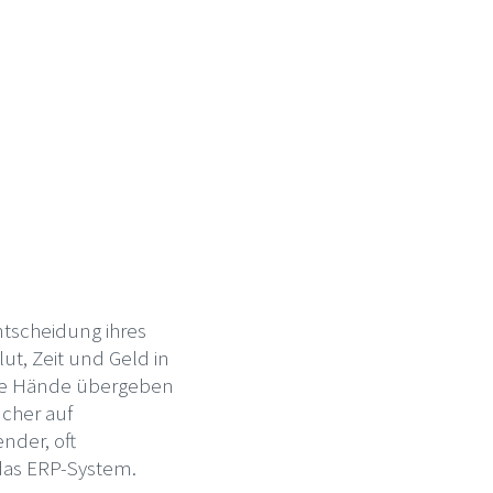
ntscheidung ihres
t, Zeit und Geld in
ute Hände übergeben
ücher auf
nder, oft
 das ERP-System.