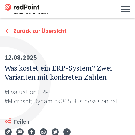
Menü 
Zurück zur Übersicht
12.08.2025
Was kostet ein ERP-System? Zwei
Varianten mit konkreten Zahlen
#Evaluation ERP
#Microsoft Dynamics 365 Business Central
Teilen
Via Mail teilen
Auf Facebook teilen
Auf WhatsApp teilen
Auf Twitter teilen
Auf LinkedIn teilen